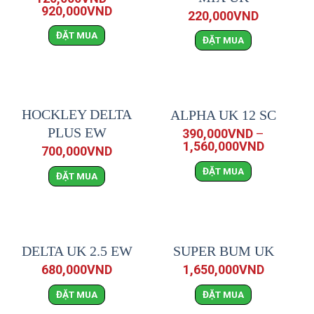
920,000
VND
220,000
VND
ĐẶT MUA
ĐẶT MUA
HẾT HÀNG
HOCKLEY DELTA
ALPHA UK 12 SC
PLUS EW
390,000
VND
–
1,560,000
VND
700,000
VND
ĐẶT MUA
ĐẶT MUA
DELTA UK 2.5 EW
SUPER BUM UK
680,000
VND
1,650,000
VND
ĐẶT MUA
ĐẶT MUA