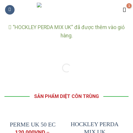
Skip
to
content
“HOCKLEY PERDA MIX UK” đã được thêm vào giỏ
hàng.
SẢN PHẨM DIỆT CÔN TRÙNG
HOCKLEY PERDA
PERME UK 50 EC
MIX UK
120,000
VND
–