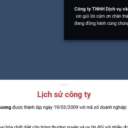
Công ty TNHH Dịch vụ v
xin gửi lời cảm ơn chân th
đang đồng hành cùng chúng 
Lịch sử công ty
Phương
được thành lập ngày 19/03/2009 với m
ã số doanh nghiệp
ại hóa chất diệt côn trùng thường xuyên và uy tín đối với nhiều 