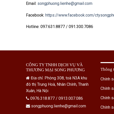
Email:
songphuong.lienhe@gmail.com
Facebook:
https://www.facebook.com/ctysongp
Hotline: 097.631.8877 / 091.300.7086
CÔNG TY TNHH DỊCH VỤ VÀ
Thông t
THƯƠNG MẠI SONG PHƯƠNG
Địa chỉ: Phòng 308, toà N3A khu
Chính s
đô thị Trung Hoà, Nhân Chính, Thanh
Chính s
Xuân, Hà Nội
Chính s
0976.318.877 / 0913.007.086
songphuong.lienhe@gmail.com
Chính s