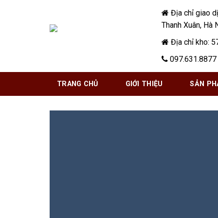
Skip
Địa chỉ giao d
to
Thanh Xuân, Hà 
content
Địa chỉ kho: 5
097.631.8877 
TRANG CHỦ
GIỚI THIỆU
SẢN P