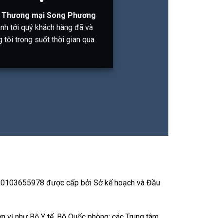
à Thương mại Song Phương
ành tới quý khách hàng đã và
tôi trong suốt thời gian qua.
: 0103655978 được cấp bởi Sở kế hoạch và Đầu
đơn vị như Bộ Y tế, Bộ Quốc phòng; các Trung tâm