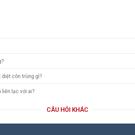
g?
 diệt côn trùng gì?
liên lạc với ai?
CÂU HỎI KHÁC