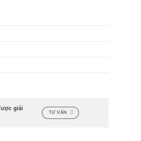
được giải
TƯ VẤN