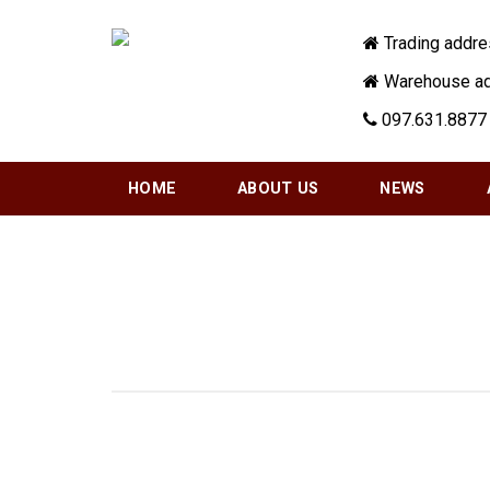
Skip
to
Trading addre
content
Warehouse add
097.631.8877 
HOME
ABOUT US
NEWS