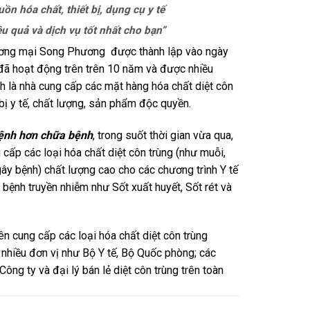
ồn hóa chất, thiết bị, dụng cụ y tế
iệu quả
và dịch vụ tốt nhất cho bạn”
ơng mại Song Phương được thành lập vào ngày
đã hoạt động trên trên 10 năm và được nhiều
ch là nhà cung cấp các mặt hàng hóa chất diệt côn
t bị y tế, chất lượng, sản phẩm độc quyền.
ệnh hơn chữa bệnh
, trong suốt thời gian vừa qua,
cấp các loại hóa chất diệt côn trùng (như muỗi,
gây bệnh) chất lượng cao cho các chương trình Y tế
ệnh truyền nhiễm như Sốt xuất huyết, Sốt rét và
ên cung cấp các loại hóa chất diệt côn trùng
 nhiều đơn vị như Bộ Y tế, Bộ Quốc phòng; các
ông ty và đại lý bán lẻ diệt côn trùng trên toàn