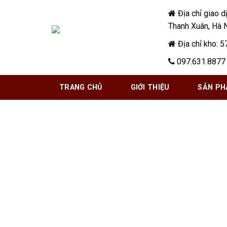
Skip
Địa chỉ giao d
to
Thanh Xuân, Hà 
content
Địa chỉ kho: 5
097.631.8877 
TRANG CHỦ
GIỚI THIỆU
SẢN P