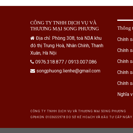
CÔNG TY TNHH DỊCH VỤ VÀ
Thông t
THƯƠNG MẠI SONG PHƯƠNG
Địa chỉ: Phòng 308, toà N3A khu
Chính s
đô thị Trung Hoà, Nhân Chính, Thanh
Chính s
Xuân, Hà Nội
Chính s
0976.318.877 / 0913.007.086
songphuong.lienhe@gmail.com
Chính s
Chính s
Nghĩa v
CÔNG TY TNHH DỊCH VỤ VÀ THƯƠNG MẠI SONG PHƯƠNG
GPĐKDN 0103655978 DO SỞ KẾ HOẠCH VÀ ĐẦU TƯ CẤP NGÀY 