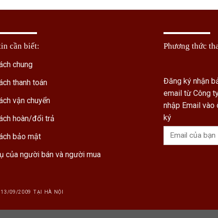
in cần biết:
Phương thức th
ách chung
Đăng ký nhận bả
ách thanh toán
email từ Công 
ách vận chuyển
nhập Email vào
ký
ách hoàn/đổi trả
ách bảo mật
ụ của người bán và người mua
13/09/2009 TẠI HÀ NỘI