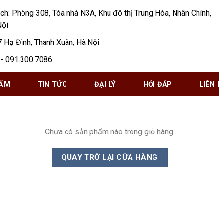
ịch: Phòng 308, Tòa nhà N3A, Khu đô thị Trung Hòa, Nhân Chính,
Nội
7 Hạ Đình, Thanh Xuân, Hà Nội
- 091.300.7086
HẨM
TIN TỨC
ĐẠI LÝ
HỎI ĐÁP
LIÊN 
Chưa có sản phẩm nào trong giỏ hàng.
QUAY TRỞ LẠI CỬA HÀNG